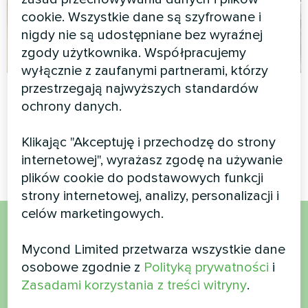
cookie. Wszystkie dane są szyfrowane i
nigdy nie są udostępniane bez wyraźnej
zgody użytkownika. Współpracujemy
wyłącznie z zaufanymi partnerami, którzy
Prywatny dom
Biuro administracji
przestrzegają najwyższych standardów
ochrony danych.
Klimakonwektor
Pompа ciepła split, seria
zaprojektowany przez
Hotstar i pompа ciepła split,
Klikając "Akceptuję i przechodzę do strony
artystów, seria Silent
seria Arctic Home Basic
internetowej", wyrażasz zgodę na używanie
plików cookie do podstawowych funkcji
strony internetowej, analizy, personalizacji i
celów marketingowych.
Chcesz kupić lub masz
Mycond Limited przetwarza wszystkie dane
osobowe zgodnie z
Polityką prywatności
i
pytania?
Zasadami korzystania z treści witryny
.