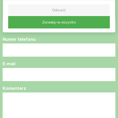
Skontaktuj się z nami, a pomożemy Ci
Odrzucić
Nazwa
Zezwalaj na wszystko
Numer telefonu
E-mail
Komentarz