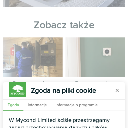
Zobacz także
Prywatny dom
Prywatny dom
Zgoda na pliki cookie
×
Pompа ciepła split, seria HEVI
Termostat do regulacji
MHS-U09HH і MHS-U18HH
ogrzewania podłogowego
Zgoda
Informacje
Informacje o programie
Mycond ORB Heat
W Mycond Limited ściśle przestrzegamy
zasad przechowywania danych i plików