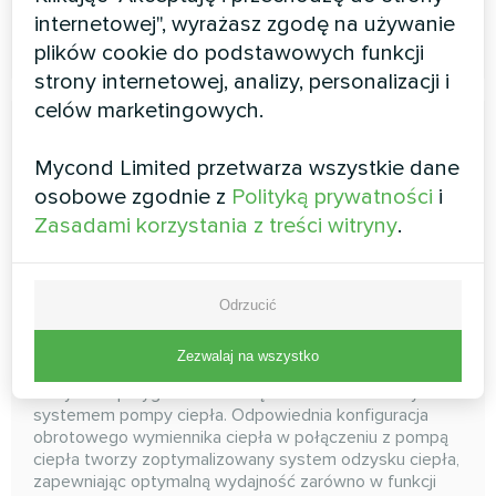
internetowej", wyrażasz zgodę na używanie
CZYTAJ WIĘCEJ
plików cookie do podstawowych funkcji
strony internetowej, analizy, personalizacji i
celów marketingowych.
Mycond Limited przetwarza wszystkie dane
osobowe zgodnie z
Polityką prywatności
i
Zasadami korzystania z treści witryny
.
System wentylacji BreezMe
Odrzucić
serii HP
Zezwalaj na wszystko
Mycond BreezMe HP z wbudowaną pompą ciepła to
fabrycznie przygotowane urządzenie z odwracalnym
systemem pompy ciepła. Odpowiednia konfiguracja
obrotowego wymiennika ciepła w połączeniu z pompą
ciepła tworzy zoptymalizowany system odzysku ciepła,
zapewniając optymalną wydajność zarówno w funkcji