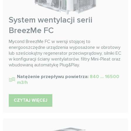
System wentylacji serii
BreezMe FC
Mycond BreezMe FC w wersji stojącej to
energooszczędne urządzenia wyposażone w obrotowy
lub sześciokątny regenerator przeciwprądowy, silniki EC
w konfiguracji ściany wentylatorów, filtry Mini-Pleat oraz
wbudowaną automatykę Plug&Play.
Natężenie przepływu powietrza:
840 ... 16500
m3/h
CZYTAJ WIĘCEJ