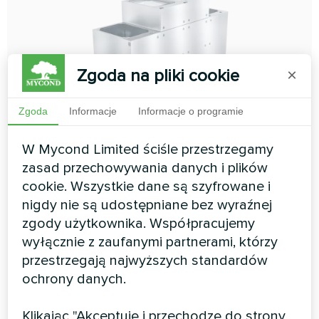
Zgoda na pliki cookie
×
Zgoda
Informacje
Informacje o programie
System wentylacji BreezMe
W Mycond Limited ściśle przestrzegamy
serii FT
zasad przechowywania danych i plików
Jednostki wentylacyjne Mycond BreezMe FT
cookie. Wszystkie dane są szyfrowane i
charakteryzują się energooszczędnością i są
nigdy nie są udostępniane bez wyraźnej
wyposażone w sześciokątny rekuperator
zgody użytkownika. Współpracujemy
przeciwprądowy, silniki typu EC, filtry Mini-Pleat lub
kieszeniowe oraz posiadają wbudowaną automatykę w
wyłącznie z zaufanymi partnerami, którzy
formacie Plug&Play.
przestrzegają najwyższych standardów
ochrony danych.
Natężenie przepływu powietrza:
1250 ... 4000
m3/h
Klikając "Akceptuję i przechodzę do strony