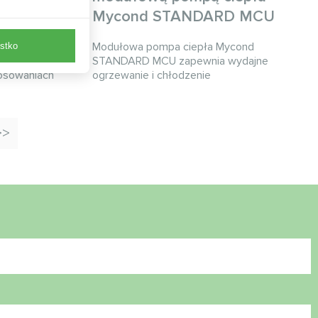
 MCU
Mycond STANDARD MCU
ond
Modułowa pompa ciepła Mycond
stko
dną kontrolę
STANDARD MCU zapewnia wydajne
osowaniach
ogrzewanie i chłodzenie