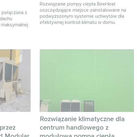
Rozwiązanie pompy ciepła BeeHeat
oszczędzające miejsce zainstalowane na
t połączona z
podwyższonym systemie uchwytów dla
 dachu
efektywnej kontroli klimatu w domu.
 maksymalnej
Rozwiązanie klimatyczne dla
 przez
centrum handlowego z
d Modular
modułową pompą ciepła