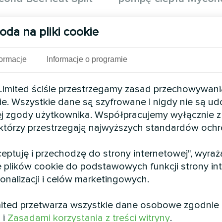
dne rozwiązanie pompy ciepła
Niezawodne i skalowalne rozw
oda na pliki cookie
a prywatnego domu z
klimatyczne dla centrum hand
m serii Mycond BeeHeat.
dużym natężeniu ruchu z wyk
pompy ciepła Mycond Modular
formacje
Informacje o programie
mited ściśle przestrzegamy zasad przechowywani
ie. Wszystkie dane są szyfrowane i nigdy nie są u
j zgody użytkownika. Współpracujemy wyłącznie z
 którzy przestrzegają najwyższych standardów och
kceptuję i przechodzę do strony internetowej", wyra
 plików cookie do podstawowych funkcji strony int
sonalizacji i celów marketingowych.
ited przetwarza wszystkie dane osobowe zgodnie
tawowa z
Zakład produkcyjny 
i
i
Zasadami korzystania z treści witryny
.
tem Mycond
modułową pompą ci