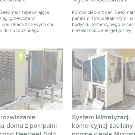
 BeeSmart zapewniająca
Pompa ciepła z serii BeeSmar
siągi grzewcze w
panelami fotowoltaicznymi na
 warunkach zimowych dla
budynku komercyjnego w celu
 domu rodzinnego.
niezależności energetycznej.
rozwiązanie
System klimatyzacji
ia domu z pompami
komercyjnej zasilany
cond BeeHeat Split
pompę ciepła Mycon