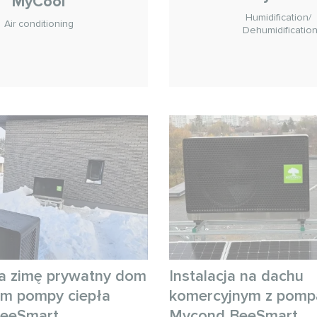
MyCool
Humidification/
Air conditioning
Dehumidificatio
a zimę prywatny dom
Instalacja na dachu
em pompy ciepła
komercyjnym z pompą
eeSmart
Mycond BeeSmart