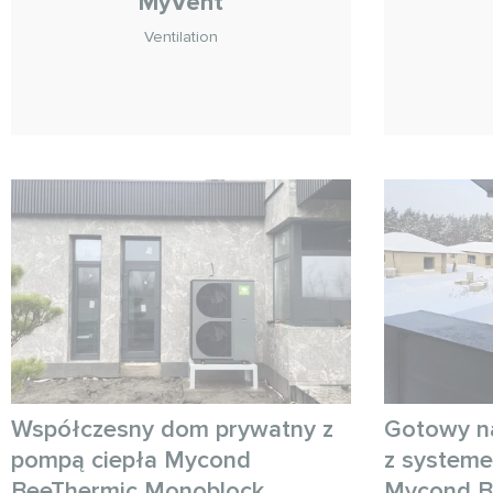
MyVent
Ventilation
Współczesny dom prywatny z
Gotowy n
pompą ciepła Mycond
z system
BeeThermic Monoblock
Mycond B