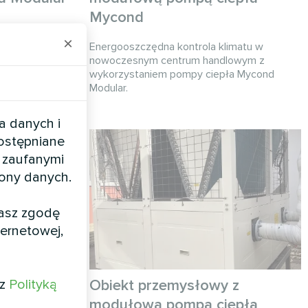
Mycond
iązanie
lowego o
×
Energooszczędna kontrola klimatu w
orzystaniem
nowoczesnym centrum handlowym z
.
wykorzystaniem pompy ciepła Mycond
Modular.
a danych i
dostępniane
 zaufanymi
rony danych.
żasz zgodę
ernetowej,
 z
Polityką
z
Obiekt przemysłowy z
epła
modułową pompą ciepła