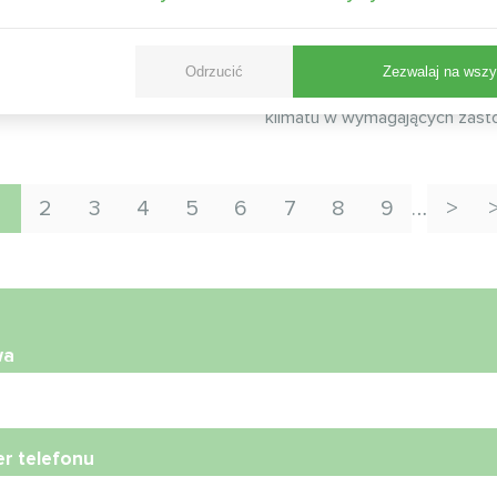
Mycond STANDARD
cond zapewnia precyzyjną
tu, chroniąc cenne dzieła
Modułowa pompa ciepła Myc
Odrzucić
Zezwalaj na wszy
wniając odwiedzającym
STANDARD MCU zapewnia soli
arunki
klimatu w wymagających zast
1
2
3
4
5
6
7
8
9
…
wa
r telefonu