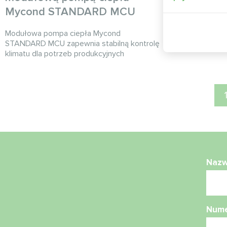
Mycond STANDARD MCU
Termostat My
kontrolę klima
Modułowa pompa ciepła Mycond
sztuki i zape
STANDARD MCU zapewnia stabilną kontrolę
komfortowe w
klimatu dla potrzeb produkcyjnych
Naz
Nume