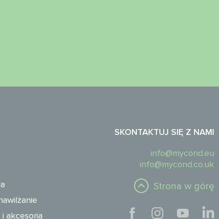
SKONTAKTUJ SIĘ Z NAMI
info@mycond.eu
info@mycond.co.uk
ła
Strona w górę
nawilżanie
i akcesoria