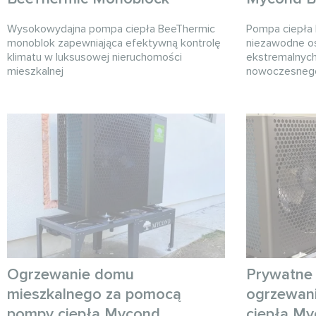
Wysokowydajna pompa ciepła BeeThermic
Pompa ciepła
monoblok zapewniająca efektywną kontrolę
niezawodne o
klimatu w luksusowej nieruchomości
ekstremalnych
mieszkalnej
nowoczesnego
Ogrzewanie domu
Prywatne 
mieszkalnego za pomocą
ogrzewan
pompy ciepła Mycond
ciepła My