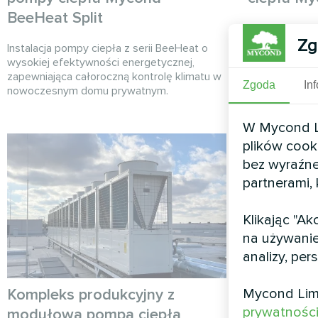
BeeHeat Split
Energooszczę
Zg
typu split dl
Instalacja pompy ciepła z serii BeeHeat o
wykorzystanie
wysokiej efektywności energetycznej,
zapewniająca całoroczną kontrolę klimatu w
Zgoda
In
nowoczesnym domu prywatnym.
W Mycond Li
plików cook
bez wyraźne
partnerami,
Klikając "A
na używanie
analizy, per
Mycond Lim
Kompleks produkcyjny z
Hala wys
prywatnośc
modułową pompą ciepła
termosta