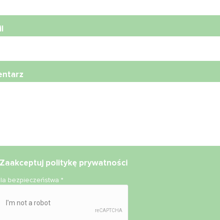
l
ntarz
Zaakceptuj
politykę prywatności
ola bezpieczeństwa
*