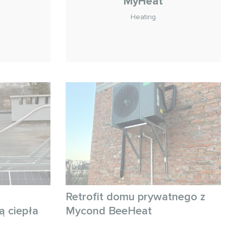
MyHeat
Heating
n
Retrofit domu prywatnego z
 ciepła
Mycond BeeHeat