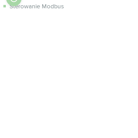
Sterowanie Modbus
Zdalne sterowanie przez aplikację Mycond*
Filtrowanie i oczyszczanie powietrza
Elastyczna instalacja
* Wkrótce dostępne jako opcja
** Sprzedawane osobno
Korzyści: