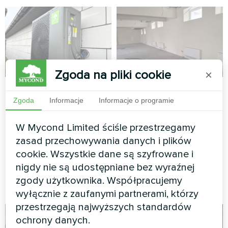
Zgoda na pliki cookie
×
Wolnostojąca willa z
Obiekt przemysłowy
Zgoda
Informacje
Informacje o programie
pompami ciepła
z wentylatorami
Mycond Split serii
ściennymi Mycond
W Mycond Limited ściśle przestrzegamy
BeeHeat
Klimakonwektory ścienne
zasad przechowywania danych i plików
Mycond zapewniają wydajne
cookie. Wszystkie dane są szyfrowane i
Pompy ciepła Mycond Split z
ogrzewanie i chłodzenie
serii BeeHeat zapewniają
nigdy nie są udostępniane bez wyraźnej
dużych pomieszczeń
wydajne ogrzewanie i
zgody użytkownika. Współpracujemy
chłodzenie przez cały rok
wyłącznie z zaufanymi partnerami, którzy
przestrzegają najwyższych standardów
ochrony danych.