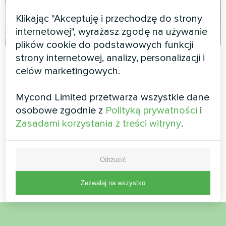
Klikając "Akceptuję i przechodzę do strony
internetowej", wyrażasz zgodę na używanie
plików cookie do podstawowych funkcji
SPA
Dom szeregowy z
strony internetowej, analizy, personalizacji i
celów marketingowych.
pompami ciepła
Pompа ciepła split, seria
Mycond Split serii
Arctic Home Basic
Mycond Limited przetwarza wszystkie dane
BeeHeat
osobowe zgodnie z
Polityką prywatności
i
Pompy ciepła Mycond Split
Zasadami korzystania z treści witryny
.
serii BeeHeat zapewniają
wydajne ogrzewanie i
chłodzenie dla codziennego
Odrzucić
komfortu
Zezwalaj na wszystko