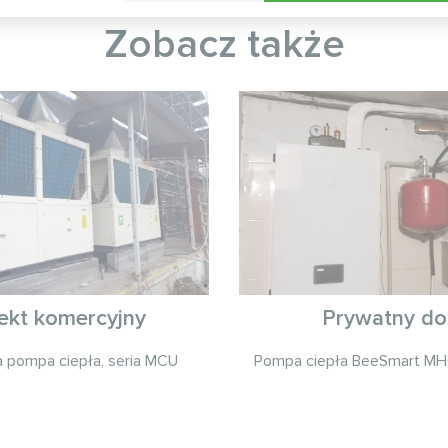
Zobacz także
ekt komercyjny
Prywatny d
 pompa ciepła, seria MCU
Pompа ciepła BeeSmart M