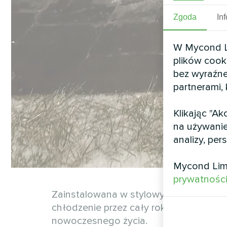
Zgoda
In
W Mycond Li
plików cook
bez wyraźne
partnerami,
Klikając "A
na używanie
analizy, per
Mycond Lim
prywatnośc
Zainstalowana w stylowym wiejskim d
chłodzenie przez cały rok. Dzięki zaa
nowoczesnego życia.