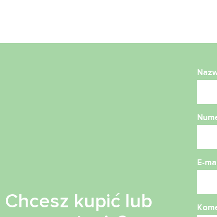
Naz
Nume
E-mai
Chcesz kupić lub
Kome