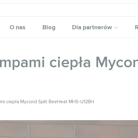
O nas
Blog
Dla partnerów
R
ompami ciepła Mycon
mi ciepła Mycond Split BeeHeat MHS-U12BH