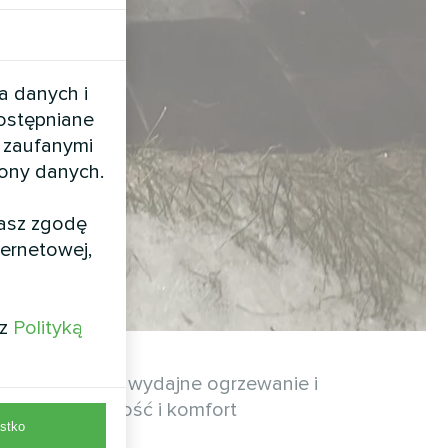
a danych i
dostępniane
 zaufanymi
rony danych.
żasz zgodę
ernetowej,
 z
Polityką
2BH zapewnia wydajne ogrzewanie i
ii, niezawodność i komfort
stko