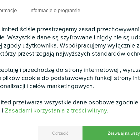
formacje
Informacje o programie
mited ściśle przestrzegamy zasad przechowywani
ie. Wszystkie dane są szyfrowane i nigdy nie są u
j zgody użytkownika. Współpracujemy wyłącznie z
 którzy przestrzegają najwyższych standardów och
kceptuję i przechodzę do strony internetowej", wyra
 plików cookie do podstawowych funkcji strony int
sonalizacji i celów marketingowych.
ited przetwarza wszystkie dane osobowe zgodnie
i
i
Zasadami korzystania z treści witryny
.
omku pompa ciepła Mycond Split BeeHeat MHS-U1
wansowanej technologii zapewnia oszczędność energ
Odrzucić
Zezwalaj na wszy