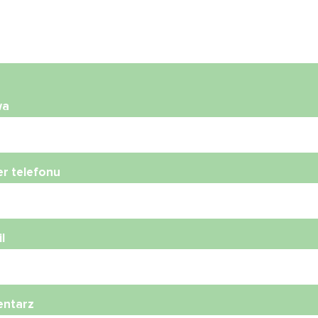
wa
r telefonu
l
ntarz