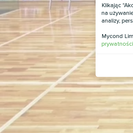
Klikając "A
na używanie
analizy, per
Mycond Lim
prywatnośc