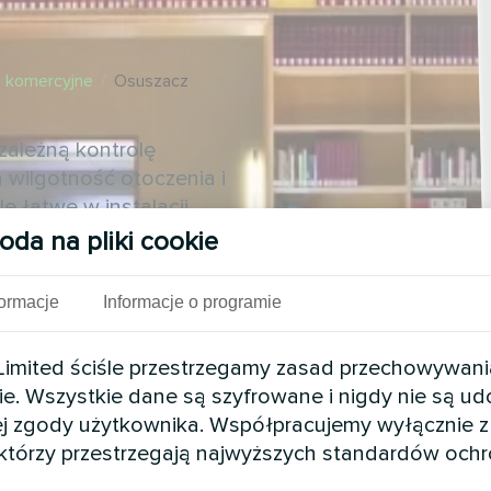
 komercyjne
/
Osuszacz
zależną kontrolę
a wilgotność otoczenia i
e łatwe w instalacji
oda na pliki cookie
formacje
Informacje o programie
mited ściśle przestrzegamy zasad przechowywani
ie. Wszystkie dane są szyfrowane i nigdy nie są u
j zgody użytkownika. Współpracujemy wyłącznie z
 którzy przestrzegają najwyższych standardów och