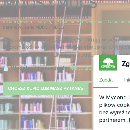
MDDS / MDCS
Strona główna
/
Katalog
/
Osuszanie i nawilżanie
/
Osuszacze
basenowy seria MDDS / MDCS
Osuszacze serii MDDS i MDCS oferują w pełni nie
wilgotności, w której jednostka sterująca wykryw
uruchamia osuszanie w razie potrzeby. Są niezwykl
Zg
Wydajność osuszania:
46 ... 290 l/dobę
Zgoda
In
CHCESZ KUPIĆ LUB MASZ PYTANIA?
W Mycond Li
plików cook
bez wyraźne
partnerami,