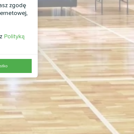
żasz zgodę
ernetowej,
 z
Polityką
stko