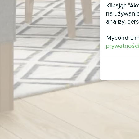
Klikając "A
na używanie
analizy, per
Mycond Lim
prywatnośc