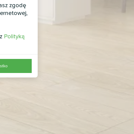
żasz zgodę
ernetowej,
 z
Polityką
stko