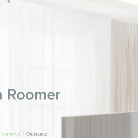
a Roomer
e domowe
/
Osuszacz