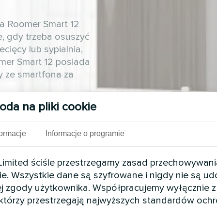
za Roomer Smart 12
, gdy trzeba osuszyć
cięcy lub sypialnia,
omer Smart 12 posiada
y ze smartfona za
oda na pliki cookie
formacje
Informacje o programie
mited ściśle przestrzegamy zasad przechowywani
ie. Wszystkie dane są szyfrowane i nigdy nie są u
j zgody użytkownika. Współpracujemy wyłącznie z
 którzy przestrzegają najwyższych standardów och