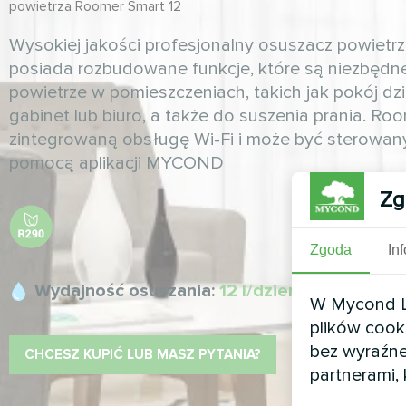
powietrza Roomer Smart 12
Wysokiej jakości profesjonalny osuszacz powietr
posiada rozbudowane funkcje, które są niezbędne
powietrze w pomieszczeniach, takich jak pokój dzie
gabinet lub biuro, a także do suszenia prania. Ro
zintegrowaną obsługę Wi-Fi i może być sterowan
pomocą aplikacji MYCOND
Zg
Zgoda
In
Wydajność osuszania:
12 l/dzień
W Mycond Li
plików cook
bez wyraźne
CHCESZ KUPIĆ LUB MASZ PYTANIA?
partnerami,