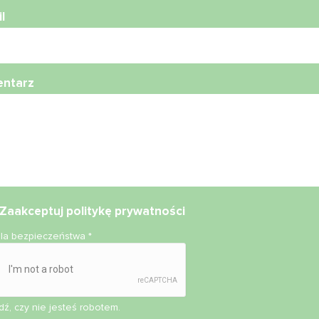
l
ntarz
Zaakceptuj
politykę prywatności
ola bezpieczeństwa
*
ź, czy nie jesteś robotem.