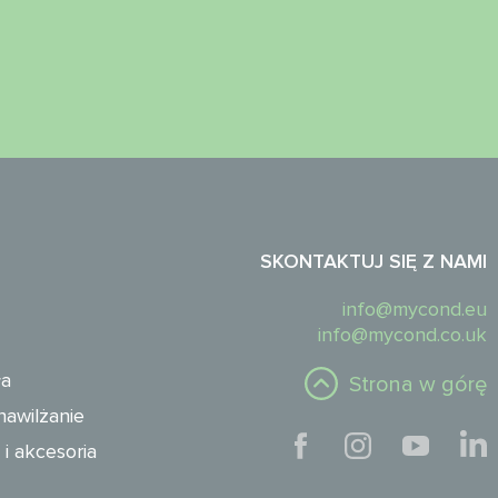
SKONTAKTUJ SIĘ Z NAMI
info@mycond.eu
info@mycond.co.uk
ła
Strona w górę
nawilżanie
i akcesoria