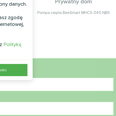
śki"
Prywatny dom
rony danych.
tic Home Smart
Pompа ciepła BeeSmart MHCS 045 NBS
żasz zgodę
ernetowej,
 z
Polityką
stko