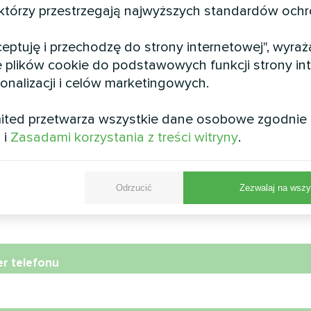
 handlowe „Ploscha
Osiedle "Rybyn
 którzy przestrzegają najwyższych standardów och
Rynok”
Pompа ciepła split, seria Arc
kceptuję i przechodzę do strony internetowej", wyra
 pompa ciepła, seria MCU
 plików cookie do podstawowych funkcji strony int
sonalizacji i celów marketingowych.
ited przetwarza wszystkie dane osobowe zgodnie
i
i
Zasadami korzystania z treści witryny
.
Odrzucić
Zezwalaj na wszy
wa
r telefonu