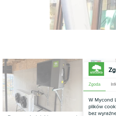
Zg
Zgoda
In
W Mycond Li
plików cook
bez wyraźne