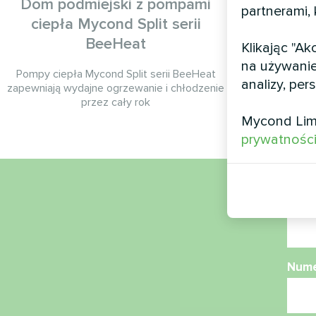
Dom podmiejski z pompami
Centrum
partnerami,
ciepła Mycond Split serii
BeeHeat
Klikając "A
Modułowa
na używanie
Pompy ciepła Mycond Split serii BeeHeat
analizy, per
zapewniają wydajne ogrzewanie i chłodzenie
przez cały rok
Mycond Lim
prywatnośc
Naz
Nume