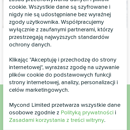
cookie. Wszystkie dane są szyfrowane i
nigdy nie są udostępniane bez wyraźnej
zgody użytkownika. Współpracujemy
wyłącznie z zaufanymi partnerami, którzy
Mieszkanie
Budynek
przestrzegają najwyższych standardów
administracyjny
ochrony danych.
Klimakonwektor
zaprojektowany przez
Modułowa pompa ciepła,
artystów, seria Glass
Klikając "Akceptuję i przechodzę do strony
standardowa seria MCU
internetowej", wyrażasz zgodę na używanie
plików cookie do podstawowych funkcji
strony internetowej, analizy, personalizacji i
celów marketingowych.
Chcesz kupić lub masz
Mycond Limited przetwarza wszystkie dane
osobowe zgodnie z
Polityką prywatności
i
pytania?
Zasadami korzystania z treści witryny
.