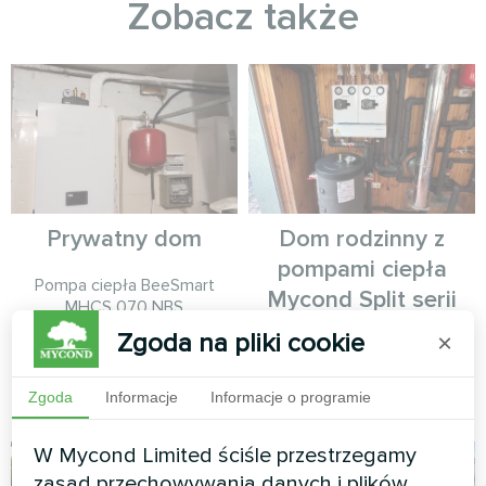
Zobacz także
Prywatny dom
Dom rodzinny z
pompami ciepła
Pompа ciepła BeeSmart
Mycond Split serii
MHCS 070 NBS
BeeSmart
Zgoda na pliki cookie
×
Pompy ciepła Mycond Split
seria BeeSmart
Zgoda
Informacje
Informacje o programie
W Mycond Limited ściśle przestrzegamy
zasad przechowywania danych i plików