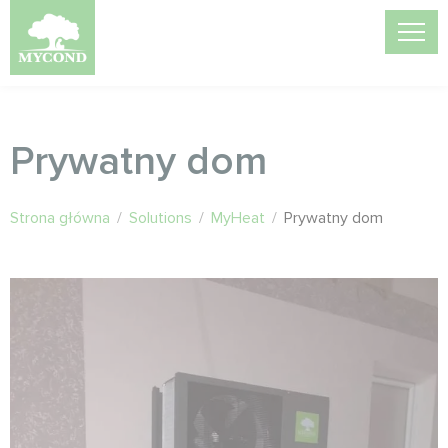
Prywatny dom
Strona główna
/
Solutions
/
MyHeat
/
Prywatny dom