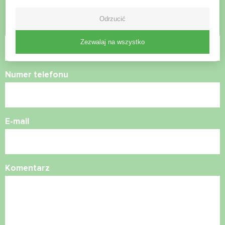
Skontaktuj się z nami, a pomożemy Ci
Odrzucić
Nazwa
Zezwalaj na wszystko
Numer telefonu
E-mail
Komentarz