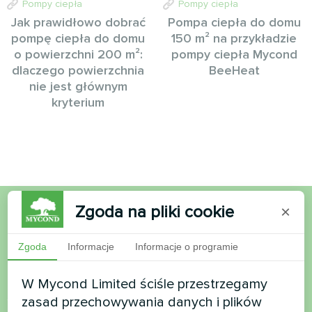
Pompy ciepła
Pompy ciepła
Jak prawidłowo dobrać
Pompa ciepła do domu
pompę ciepła do domu
150 m² na przykładzie
o powierzchni 200 m²:
pompy ciepła Mycond
dlaczego powierzchnia
BeeHeat
nie jest głównym
kryterium
Zgoda na pliki cookie
×
Chcesz kupić lub masz
Zgoda
Informacje
Informacje o programie
pytania?
W Mycond Limited ściśle przestrzegamy
Skontaktuj się z nami, a pomożemy Ci
zasad przechowywania danych i plików