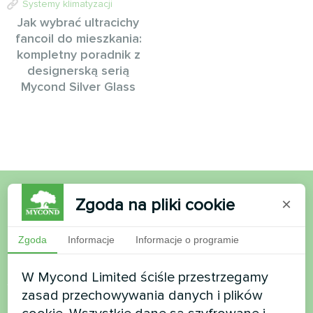
Systemy klimatyzacji
Jak wybrać ultracichy
fancoil do mieszkania:
kompletny poradnik z
designerską serią
Mycond Silver Glass
Zgoda na pliki cookie
×
Chcesz kupić lub masz
pytania?
Zgoda
Informacje
Informacje o programie
W Mycond Limited ściśle przestrzegamy
Skontaktuj się z nami, a pomożemy Ci
zasad przechowywania danych i plików