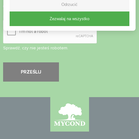
Odrzucić
Zaakceptuj
politykę prywatności
Kontrola bezpieczeństwa
*
Zezwalaj na wszystko
Sprawdź, czy nie jesteś robotem.