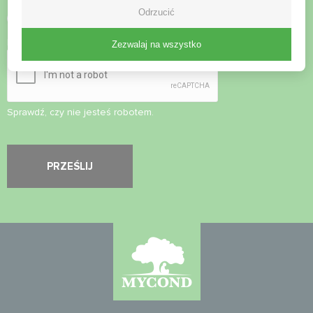
Odrzucić
Zaakceptuj
politykę prywatności
Kontrola bezpieczeństwa
*
Zezwalaj na wszystko
Sprawdź, czy nie jesteś robotem.