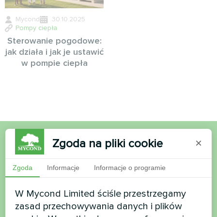
Mycond
30.10.2025
Pompy ciepła
Sterowanie pogodowe:
jak działa i jak je ustawić
w pompie ciepła
Zgoda na pliki cookie
×
Chcesz kupić lub masz
pytania?
Zgoda
Informacje
Informacje o programie
W Mycond Limited ściśle przestrzegamy
Skontaktuj się z nami, a pomożemy Ci
zasad przechowywania danych i plików