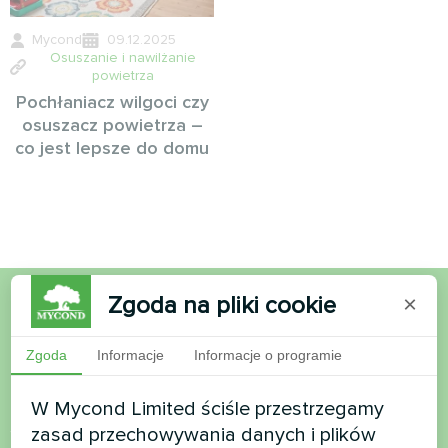
Mycond
09.12.2025
Osuszanie i nawilżanie
powietrza
Pochłaniacz wilgoci czy
osuszacz powietrza –
co jest lepsze do domu
Zgoda na pliki cookie
×
Chcesz kupić lub masz
Zgoda
Informacje
Informacje o programie
pytania?
W Mycond Limited ściśle przestrzegamy
Skontaktuj się z nami, a pomożemy Ci
zasad przechowywania danych i plików