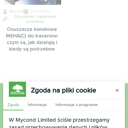
Mycond
24.11.2025
Osuszanie i nawilżanie
powietrza
Osuszacze kanałowe
MSHA(C) do basenów:
czym są, jak działają i
kiedy są potrzebne
Zgoda na pliki cookie
×
Chcesz kupić lub masz
Zgoda
Informacje
Informacje o programie
pytania?
W Mycond Limited ściśle przestrzegamy
zasad przechowywania danych i plików