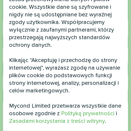
Skontaktuj się z nami, a pomożemy Ci
cookie. Wszystkie dane są szyfrowane i
nigdy nie są udostępniane bez wyraźnej
Nazwa
zgody użytkownika. Współpracujemy
wyłącznie z zaufanymi partnerami, którzy
przestrzegają najwyższych standardów
Numer telefonu
ochrony danych.
Klikając "Akceptuję i przechodzę do strony
internetowej", wyrażasz zgodę na używanie
E-mail
plików cookie do podstawowych funkcji
strony internetowej, analizy, personalizacji i
celów marketingowych.
Komentarz
Mycond Limited przetwarza wszystkie dane
osobowe zgodnie z
Polityką prywatności
i
Zasadami korzystania z treści witryny
.