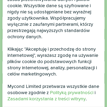
Skontaktuj się z nami, a pomożemy Ci
cookie. Wszystkie dane są szyfrowane i
nigdy nie są udostępniane bez wyraźnej
Nazwa
zgody użytkownika. Współpracujemy
wyłącznie z zaufanymi partnerami, którzy
przestrzegają najwyższych standardów
Numer telefonu
ochrony danych.
Klikając "Akceptuję i przechodzę do strony
internetowej", wyrażasz zgodę na używanie
E-mail
plików cookie do podstawowych funkcji
strony internetowej, analizy, personalizacji i
celów marketingowych.
Komentarz
Mycond Limited przetwarza wszystkie dane
osobowe zgodnie z
Polityką prywatności
i
Zasadami korzystania z treści witryny
.