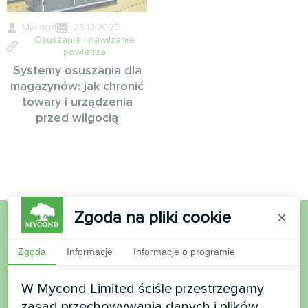
Mycond
23.12.2025
Osuszanie i nawilżanie
powietrza
Systemy osuszania dla
magazynów: jak chronić
towary i urządzenia
przed wilgocią
Zgoda na pliki cookie
×
Chcesz kupić lub masz
Zgoda
Informacje
Informacje o programie
pytania?
W Mycond Limited ściśle przestrzegamy
zasad przechowywania danych i plików