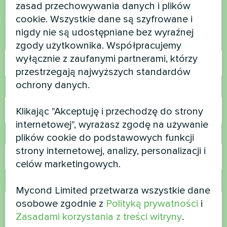
zasad przechowywania danych i plików
Skontaktuj się z nami, a pomożemy Ci
cookie. Wszystkie dane są szyfrowane i
nigdy nie są udostępniane bez wyraźnej
Nazwa
zgody użytkownika. Współpracujemy
wyłącznie z zaufanymi partnerami, którzy
przestrzegają najwyższych standardów
ochrony danych.
Numer telefonu
Klikając "Akceptuję i przechodzę do strony
internetowej", wyrażasz zgodę na używanie
E-mail
plików cookie do podstawowych funkcji
strony internetowej, analizy, personalizacji i
celów marketingowych.
Komentarz
Mycond Limited przetwarza wszystkie dane
osobowe zgodnie z
Polityką prywatności
i
Zasadami korzystania z treści witryny
.