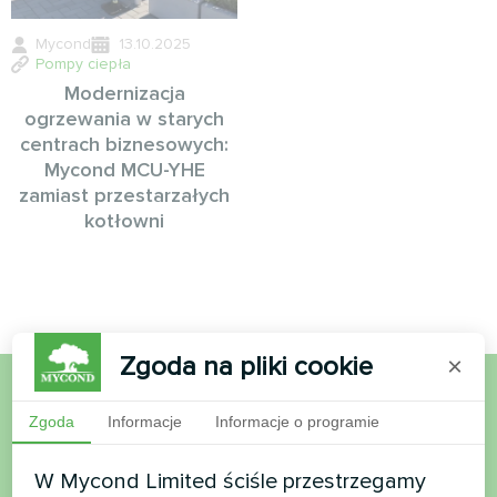
Mycond
13.10.2025
Pompy ciepła
Modernizacja
ogrzewania w starych
centrach biznesowych:
Mycond MCU-YHE
zamiast przestarzałych
kotłowni
Zgoda na pliki cookie
×
Chcesz kupić lub masz
Zgoda
Informacje
Informacje o programie
pytania?
W Mycond Limited ściśle przestrzegamy