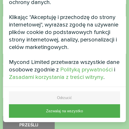
ochrony danych.
Komentarz
Klikając "Akceptuję i przechodzę do strony
internetowej", wyrażasz zgodę na używanie
plików cookie do podstawowych funkcji
strony internetowej, analizy, personalizacji i
celów marketingowych.
Mycond Limited przetwarza wszystkie dane
Zaakceptuj
politykę prywatności
osobowe zgodnie z
Polityką prywatności
i
Kontrola bezpieczeństwa
*
Zasadami korzystania z treści witryny
.
Odrzucić
Sprawdź, czy nie jesteś robotem.
Zezwalaj na wszystko