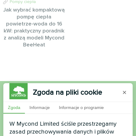
Pompy ciepła
Jak wybrać kompaktową
pompę ciepła
powietrze-woda do 16
kW: praktyczny poradnik
z analizą modeli Mycond
BeeHeat
Zgoda na pliki cookie
×
Chcesz kupić lub masz
Zgoda
Informacje
Informacje o programie
pytania?
W Mycond Limited ściśle przestrzegamy
Skontaktuj się z nami, a pomożemy Ci
zasad przechowywania danych i plików