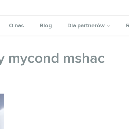
O nas
Blog
Dla partnerów
R
y mycond mshac