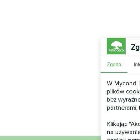
Zg
Zgoda
In
W Mycond Li
plików cook
bez wyraźne
partnerami,
Klikając "A
na używanie