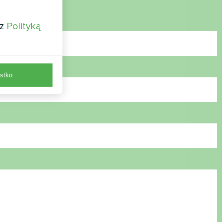
 z
Polityką
stko