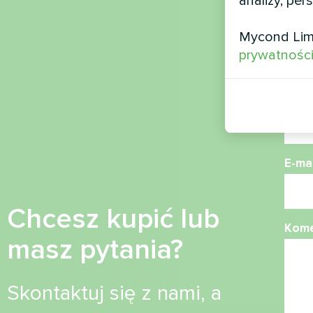
analizy, per
Naz
Mycond Lim
prywatnośc
Nume
E-mai
Chcesz kupić lub
Kome
masz pytania?
Skontaktuj się z nami, a