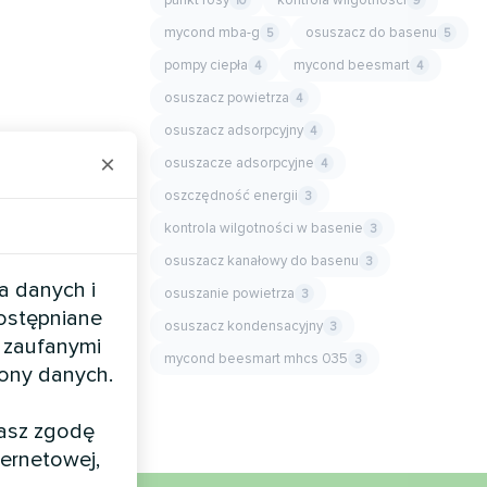
10
9
mycond mba-g
osuszacz do basenu
5
5
pompy ciepła
mycond beesmart
4
4
osuszacz powietrza
4
osuszacz adsorpcyjny
4
×
osuszacze adsorpcyjne
4
oszczędność energii
3
kontrola wilgotności w basenie
3
osuszacz kanałowy do basenu
3
a danych i
osuszanie powietrza
3
dostępniane
osuszacz kondensacyjny
3
 zaufanymi
mycond beesmart mhcs 035
3
rony danych.
żasz zgodę
ernetowej,