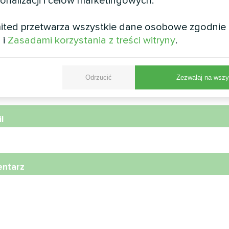
sonalizacji i celów marketingowych.
wa
ited przetwarza wszystkie dane osobowe zgodnie
i
i
Zasadami korzystania z treści witryny
.
r telefonu
Odrzucić
Zezwalaj na wszy
l
ntarz