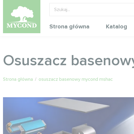
Strona główna
Katalog
Osuszacz basenow
Strona główna
/
osuszacz basenowy mycond mshac