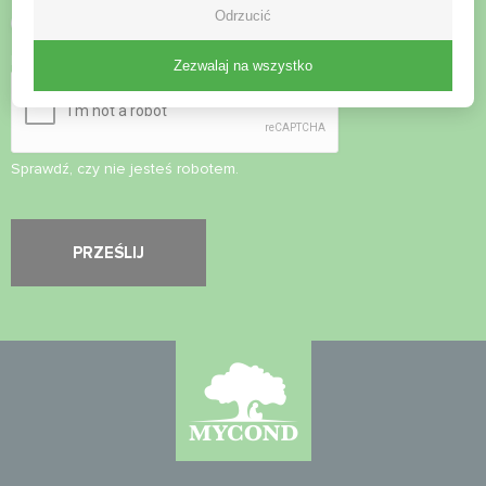
Odrzucić
Zaakceptuj
politykę prywatności
Kontrola bezpieczeństwa
*
Zezwalaj na wszystko
Sprawdź, czy nie jesteś robotem.