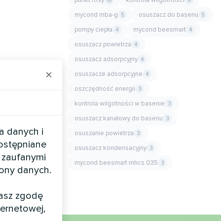
10
9
mycond mba-g
osuszacz do basenu
5
5
pompy ciepła
mycond beesmart
4
4
osuszacz powietrza
4
osuszacz adsorpcyjny
4
×
osuszacze adsorpcyjne
4
oszczędność energii
3
kontrola wilgotności w basenie
3
osuszacz kanałowy do basenu
3
a danych i
osuszanie powietrza
3
dostępniane
osuszacz kondensacyjny
3
 zaufanymi
mycond beesmart mhcs 035
3
rony danych.
żasz zgodę
ernetowej,