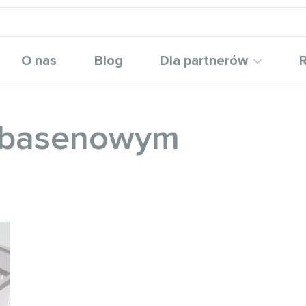
O nas
Blog
Dla partnerów
R
u basenowym