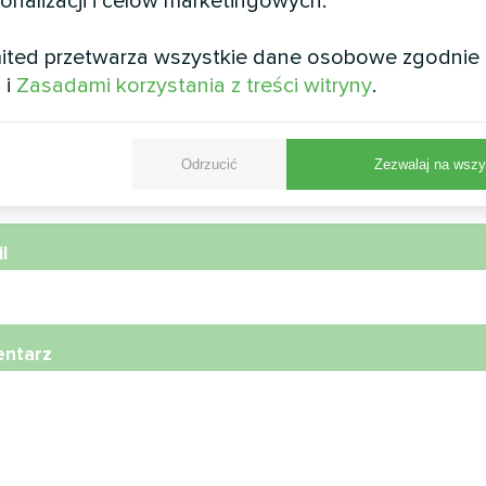
sonalizacji i celów marketingowych.
wa
ited przetwarza wszystkie dane osobowe zgodnie
i
i
Zasadami korzystania z treści witryny
.
r telefonu
Odrzucić
Zezwalaj na wszy
l
ntarz