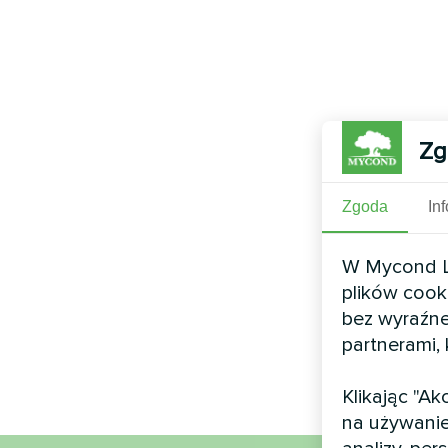
Zg
Zgoda
In
W Mycond Li
plików cook
bez wyraźne
partnerami,
Klikając "A
na używanie