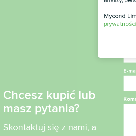
analizy, per
Naz
Mycond Lim
prywatnośc
Nume
E-mai
Chcesz kupić lub
Kome
masz pytania?
Skontaktuj się z nami, a