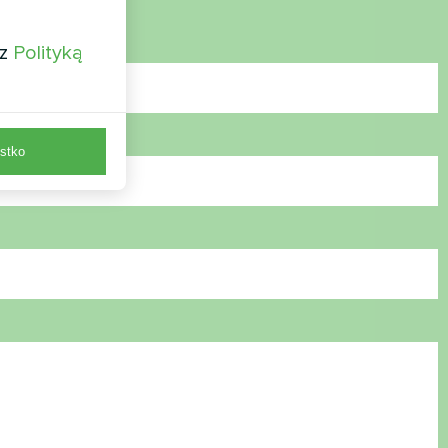
 z
Polityką
stko