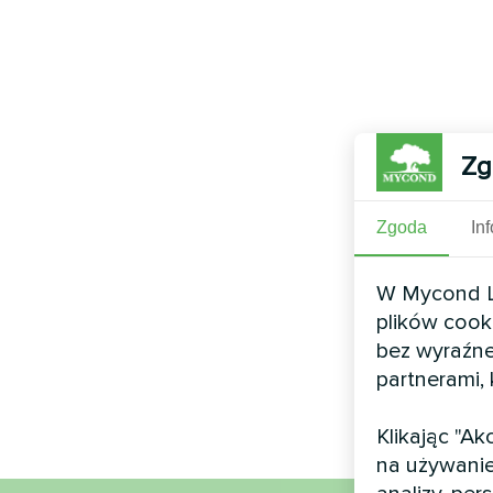
Zg
Zgoda
In
W Mycond Li
plików cook
bez wyraźne
partnerami,
Klikając "A
na używanie