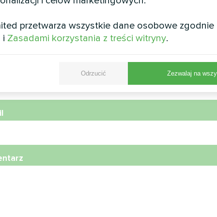
sonalizacji i celów marketingowych.
wa
ited przetwarza wszystkie dane osobowe zgodnie
i
i
Zasadami korzystania z treści witryny
.
r telefonu
Odrzucić
Zezwalaj na wszy
l
ntarz