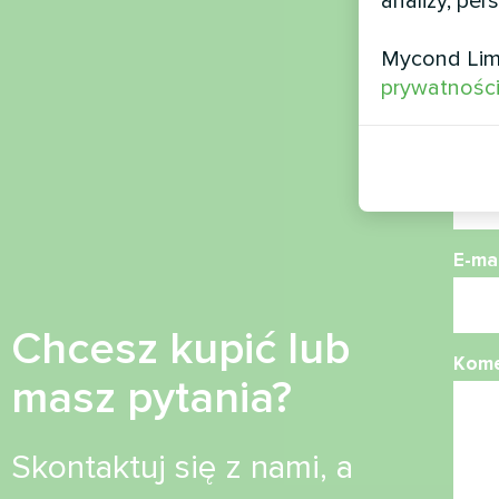
analizy, per
Naz
Mycond Lim
prywatnośc
Nume
E-mai
Chcesz kupić lub
Kome
masz pytania?
Skontaktuj się z nami, a