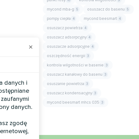
10
9
mycond mba-g
osuszacz do basenu
5
5
pompy ciepła
mycond beesmart
4
4
osuszacz powietrza
4
osuszacz adsorpcyjny
4
×
osuszacze adsorpcyjne
4
oszczędność energii
3
kontrola wilgotności w basenie
3
osuszacz kanałowy do basenu
3
a danych i
osuszanie powietrza
3
dostępniane
osuszacz kondensacyjny
3
 zaufanymi
mycond beesmart mhcs 035
3
rony danych.
żasz zgodę
ernetowej,