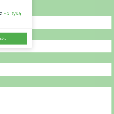
 z
Polityką
stko