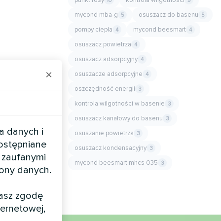
10
9
mycond mba-g
osuszacz do basenu
5
5
pompy ciepła
mycond beesmart
4
4
osuszacz powietrza
4
osuszacz adsorpcyjny
4
×
osuszacze adsorpcyjne
4
oszczędność energii
3
kontrola wilgotności w basenie
3
osuszacz kanałowy do basenu
3
a danych i
osuszanie powietrza
3
dostępniane
osuszacz kondensacyjny
3
 zaufanymi
mycond beesmart mhcs 035
3
rony danych.
żasz zgodę
ernetowej,