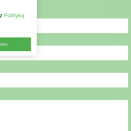
 z
Polityką
stko