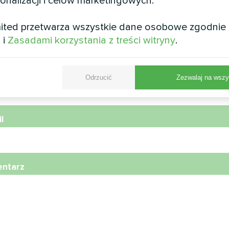
sonalizacji i celów marketingowych.
wa
ited przetwarza wszystkie dane osobowe zgodnie
i
i
Zasadami korzystania z treści witryny
.
r telefonu
Odrzucić
Zezwalaj na wszy
l
ntarz