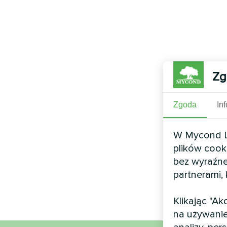
Zg
Zgoda
In
W Mycond Li
plików cook
bez wyraźne
partnerami,
Klikając "A
na używanie