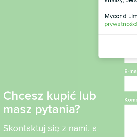
analizy, per
Naz
Mycond Lim
prywatnośc
Nume
E-mai
Chcesz kupić lub
Kome
masz pytania?
Skontaktuj się z nami, a