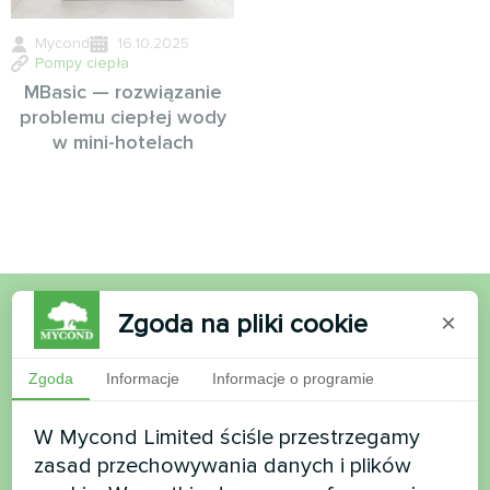
Mycond
16.10.2025
Pompy ciepła
MBasic — rozwiązanie
problemu ciepłej wody
w mini-hotelach
Zgoda na pliki cookie
×
Chcesz kupić lub masz
pytania?
Zgoda
Informacje
Informacje o programie
W Mycond Limited ściśle przestrzegamy
Skontaktuj się z nami, a pomożemy Ci
zasad przechowywania danych i plików