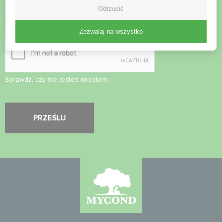
Odrzucić
Zaakceptuj
politykę prywatności
Kontrola bezpieczeństwa
*
Zezwalaj na wszystko
Sprawdź, czy nie jesteś robotem.