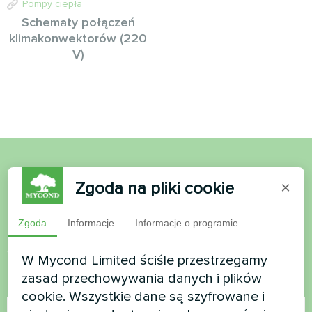
Pompy ciepła
Schematy połączeń
klimakonwektorów (220
V)
Chcesz kupić lub masz
Zgoda na pliki cookie
×
pytania?
Zgoda
Informacje
Informacje o programie
Skontaktuj się z nami, a pomożemy Ci
W Mycond Limited ściśle przestrzegamy
zasad przechowywania danych i plików
Nazwa
cookie. Wszystkie dane są szyfrowane i