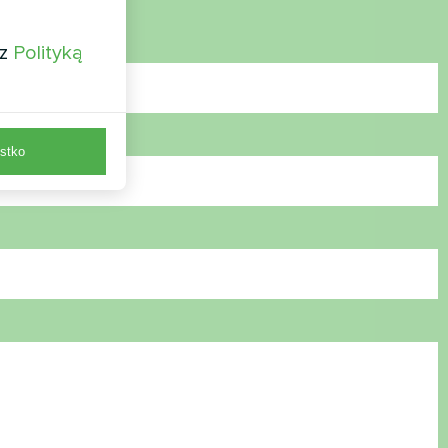
 z
Polityką
stko