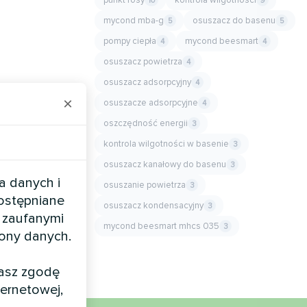
10
9
mycond mba-g
osuszacz do basenu
5
5
pompy ciepła
mycond beesmart
4
4
osuszacz powietrza
4
osuszacz adsorpcyjny
4
×
osuszacze adsorpcyjne
4
oszczędność energii
3
kontrola wilgotności w basenie
3
osuszacz kanałowy do basenu
3
a danych i
osuszanie powietrza
3
dostępniane
osuszacz kondensacyjny
3
 zaufanymi
mycond beesmart mhcs 035
3
rony danych.
żasz zgodę
ernetowej,