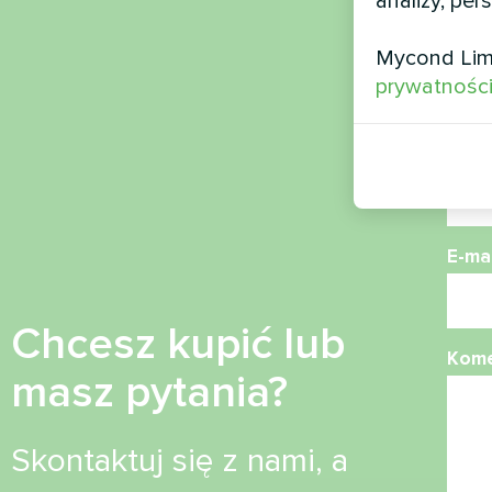
analizy, per
Naz
Mycond Lim
prywatnośc
Nume
E-mai
Chcesz kupić lub
Kome
masz pytania?
Skontaktuj się z nami, a