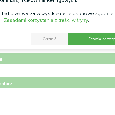
sonalizacji i celów marketingowych.
wa
ited przetwarza wszystkie dane osobowe zgodnie
i
i
Zasadami korzystania z treści witryny
.
r telefonu
Odrzucić
Zezwalaj na wszy
l
ntarz