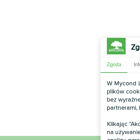
Zg
Zgoda
In
W Mycond Li
plików cook
bez wyraźne
partnerami,
Klikając "A
na używanie