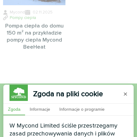
Mycond
02.11.2025
Pompy ciepła
Pompa ciepła do domu
150 m² na przykładzie
pompy ciepła Mycond
BeeHeat
Zgoda na pliki cookie
×
Chcesz kupić lub masz
Zgoda
Informacje
Informacje o programie
pytania?
W Mycond Limited ściśle przestrzegamy
Skontaktuj się z nami, a pomożemy Ci
zasad przechowywania danych i plików