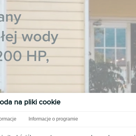
any
płej wody
200 HP,
Zbiornik kombinowany
oda na pliki cookie
0/300 HP
a systemu opartego na
formacje
Informacje o programie
dla systemu
tkowej. Zbiorniki