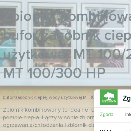
Zbiornik kombinow
bufor/zasobnik cie
użytkowej MT 100/
MT 100/300 HP
Strona główna
/
Katalog
/
Pompy ciepła
/
Bufory i zbiorniki
/
Zg
bufor/zasobnik ciepłej wody użytkowej MT 100/200 HP, MT 10
Zbiornik kombinowany to idealne rozwiązanie dl
Zgoda
In
pompie ciepła. Łączy w sobie zbiornik buforowy 
ogrzewania/chłodzenia i zbiornik ciepłej wody uży