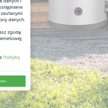
a danych i
dostępniane
 zaufanymi
rony danych.
żasz zgodę
ernetowej,
 z
Polityką
stko