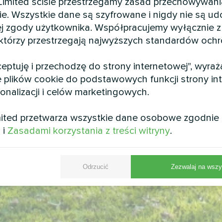
mited ściśle przestrzegamy zasad przechowywani
w nowoczesnych
ie. Wszystkie dane są szyfrowane i nigdy nie są u
j zgody użytkownika. Współpracujemy wyłącznie z
 którzy przestrzegają najwyższych standardów och
kceptuję i przechodzę do strony internetowej", wyra
 plików cookie do podstawowych funkcji strony int
sonalizacji i celów marketingowych.
ited przetwarza wszystkie dane osobowe zgodnie
i
i
Zasadami korzystania z treści witryny
.
Odrzucić
Zezwalaj na wszy