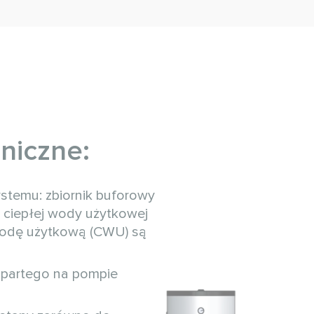
niczne:
temu: zbiornik buforowy
k ciepłej wody użytkowej
wodę użytkową (CWU) są
opartego na pompie