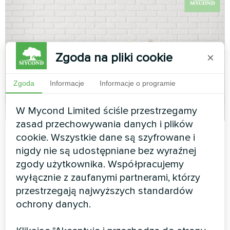
Zgoda na pliki cookie
×
Zgoda
Informacje
Informacje o programie
W Mycond Limited ściśle przestrzegamy
zasad przechowywania danych i plików
cookie. Wszystkie dane są szyfrowane i
Przedstawiamy
nigdy nie są udostępniane bez wyraźnej
zgody użytkownika. Współpracujemy
klimakonwektory z serii
wyłącznie z zaufanymi partnerami, którzy
przestrzegają najwyższych standardów
Silent: Eleganckie
ochrony danych.
rozwiązanie