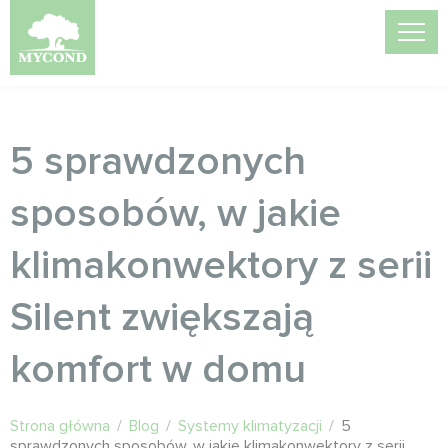
5 sprawdzonych
sposobów, w jakie
klimakonwektory z serii
Silent zwiększają
komfort w domu
Strona główna
/
Blog
/
Systemy klimatyzacji
/
5
sprawdzonych sposobów, w jakie klimakonwektory z serii