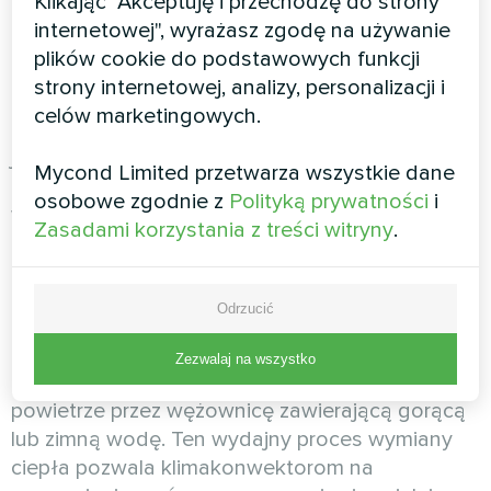
Klikając "Akceptuję i przechodzę do strony
internetowej", wyrażasz zgodę na używanie
Poszukiwanie idealnego rozwiązania
plików cookie do podstawowych funkcji
klimatyzacyjnego kończy się wraz z
strony internetowej, analizy, personalizacji i
innowacyjnymi
Designerskimi podłogowymi
celów marketingowych.
klimakonwektorami z serii Silent
. Te niezwykłe
jednostki reprezentują następną generację
Mycond Limited przetwarza wszystkie dane
technologii komfortu w domu, zapewniając
osobowe zgodnie z
Polityką prywatności
i
wyjątkową wydajność bez uszczerbku dla
Zasadami korzystania z treści witryny
.
estetyki i spokoju.
Czym są klimakonwektory?
Odrzucić
Klimakonwektory
to wszechstronne systemy
Zezwalaj na wszystko
ogrzewania i chłodzenia, które cyrkulują
powietrze przez wężownicę zawierającą gorącą
lub zimną wodę. Ten wydajny proces wymiany
ciepła pozwala klimakonwektorom na