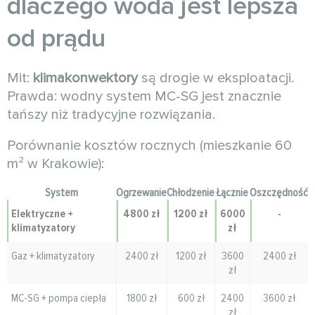
dlaczego woda jest lepsza
od prądu
Mit:
klimakonwektory
są drogie w eksploatacji.
Prawda: wodny system MC-SG jest znacznie
tańszy niż tradycyjne rozwiązania.
Porównanie kosztów rocznych (mieszkanie 60
m² w Krakowie):
System
Ogrzewanie
Chłodzenie
Łącznie
Oszczędność
Elektryczne +
4800 zł
1200 zł
6000
-
klimatyzatory
zł
Gaz + klimatyzatory
2400 zł
1200 zł
3600
2400 zł
zł
MC-SG + pompa ciepła
1800 zł
600 zł
2400
3600 zł
zł