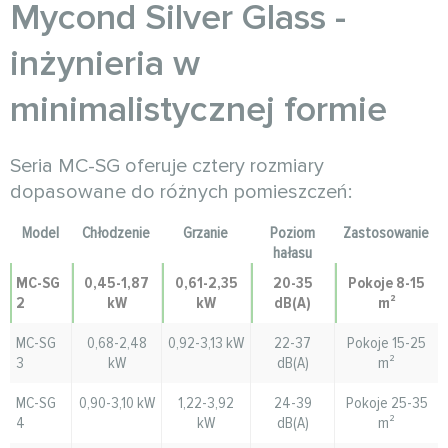
Mycond Silver Glass -
inżynieria w
minimalistycznej formie
Seria MC-SG oferuje cztery rozmiary
dopasowane do różnych pomieszczeń:
Model
Chłodzenie
Grzanie
Poziom
Zastosowanie
hałasu
MC-SG
0,45-1,87
0,61-2,35
20-35
Pokoje 8-15
2
kW
kW
dB(A)
m²
MC-SG
0,68-2,48
0,92-3,13 kW
22-37
Pokoje 15-25
3
kW
dB(A)
m²
MC-SG
0,90-3,10 kW
1,22-3,92
24-39
Pokoje 25-35
4
kW
dB(A)
m²