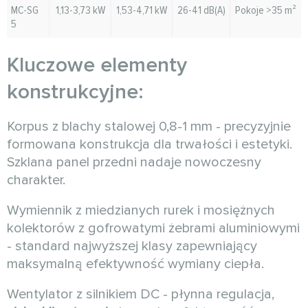
MC-SG
1,13-3,73 kW
1,53-4,71 kW
26-41 dB(A)
Pokoje >35 m²
5
Kluczowe elementy
konstrukcyjne:
Korpus z blachy stalowej 0,8-1 mm - precyzyjnie
formowana konstrukcja dla trwałości i estetyki.
Szklana panel przedni nadaje nowoczesny
charakter.
Wymiennik z miedzianych rurek i mosiężnych
kolektorów z gofrowatymi żebrami aluminiowymi
- standard najwyższej klasy zapewniający
maksymalną efektywność wymiany ciepła.
Wentylator z silnikiem DC - płynna regulacja,