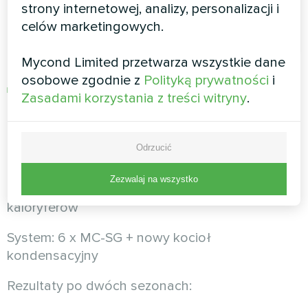
strony internetowej, analizy, personalizacji i
designerskie"
celów marketingowych.
Mycond Limited przetwarza wszystkie dane
osobowe zgodnie z
Polityką prywatności
i
Komfort: równomierna temperatura ±0,5°C
Zasadami korzystania z treści witryny
.
Dom pod Krakowem -
Odrzucić
efektywność w praktyce
Zezwalaj na wszystko
Obiekt: 140 m², modernizacja z tradycyjnych
kaloryferów
System: 6 x MC-SG + nowy kocioł
kondensacyjny
Rezultaty po dwóch sezonach: