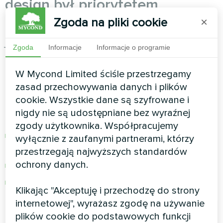
design był priorytetem
Zgoda na pliki cookie
×
Obiekt: 85 m² na Mokotowie, architekt wnętrz
jako właścicielka, kategoryczny sprzeciw wobec
Zgoda
Informacje
Informacje o programie
tradycyjnych kaloryferów.
W Mycond Limited ściśle przestrzegamy
Rozwiązanie: 4 x MC-SG (rozmiary 2-4) + pompa
zasad przechowywania danych i plików
ciepła 12 kW
cookie. Wszystkie dane są szyfrowane i
Rezultaty po roku:
nigdy nie są udostępniane bez wyraźnej
zgody użytkownika. Współpracujemy
Koszty: 2100 zł/rok vs 4200 zł
wyłącznie z zaufanymi partnerami, którzy
prognozowanych
przestrzegają najwyższych standardów
ochrony danych.
Hałas: maksymalnie 24 dB(A)
Estetyka:
Klikając "Akceptuję i przechodzę do strony
internetowej", wyrażasz zgodę na używanie
plików cookie do podstawowych funkcji
"Goście myślą, że to elementy