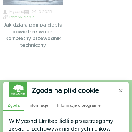
Mycond
24.10.2025
Pompy ciepła
Jak działa pompa ciepła
powietrze-woda:
kompletny przewodnik
techniczny
Zgoda na pliki cookie
×
Chcesz kupić lub masz
Zgoda
Informacje
Informacje o programie
pytania?
W Mycond Limited ściśle przestrzegamy
Skontaktuj się z nami, a pomożemy Ci
zasad przechowywania danych i plików