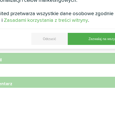
sonalizacji i celów marketingowych.
wa
ited przetwarza wszystkie dane osobowe zgodnie
i
i
Zasadami korzystania z treści witryny
.
r telefonu
Odrzucić
Zezwalaj na wszy
l
ntarz