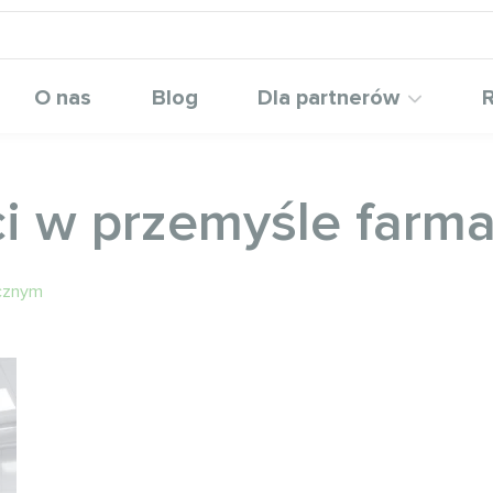
O nas
Blog
Dla partnerów
R
ci w przemyśle far
ycznym