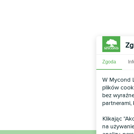
Zg
Zgoda
In
W Mycond Li
plików cook
bez wyraźne
partnerami,
Klikając "A
na używanie