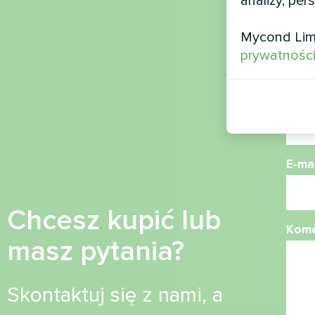
analizy, per
Naz
Mycond Lim
prywatnośc
Nume
E-mai
Chcesz kupić lub
Kome
masz pytania?
Skontaktuj się z nami, a