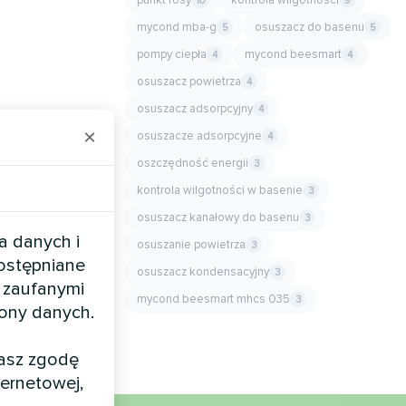
10
9
mycond mba-g
osuszacz do basenu
5
5
pompy ciepła
mycond beesmart
4
4
osuszacz powietrza
4
osuszacz adsorpcyjny
4
×
osuszacze adsorpcyjne
4
oszczędność energii
3
kontrola wilgotności w basenie
3
osuszacz kanałowy do basenu
3
a danych i
osuszanie powietrza
3
dostępniane
osuszacz kondensacyjny
3
 zaufanymi
mycond beesmart mhcs 035
3
rony danych.
żasz zgodę
ernetowej,