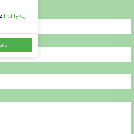
 z
Polityką
stko