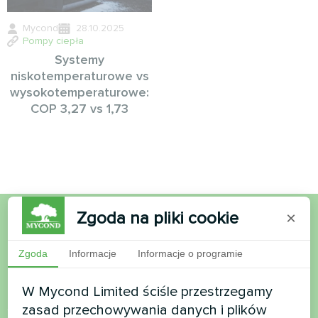
Mycond
28.10.2025
Pompy ciepła
Systemy
niskotemperaturowe vs
wysokotemperaturowe:
COP 3,27 vs 1,73
Zgoda na pliki cookie
×
Chcesz kupić lub masz
Zgoda
Informacje
Informacje o programie
pytania?
W Mycond Limited ściśle przestrzegamy
Skontaktuj się z nami, a pomożemy Ci
zasad przechowywania danych i plików