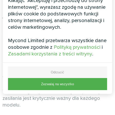
Klikając "Akceptuję i przechodzę do strony
mrozach poniżej -15°C dzięki sprężarce
internetowej", wyrażasz zgodę na używanie
Panasonic. Pracuje stabilnie do -25°C, co czyni
plików cookie do podstawowych funkcji
ją idealnym wyborem dla regionów górskich i
strony internetowej, analizy, personalizacji i
północnych.
celów marketingowych.
Seria MBasic
– budżetowa opcja ze sprężarką
Zhuhai Landa, maksymalna temperatura
Mycond Limited przetwarza wszystkie dane
zasilania 55°C, praca od -25°C, klasa
osobowe zgodnie z
Polityką prywatności
i
efektywności A+++. Zachowuje wszystkie zalety
Zasadami korzystania z treści witryny
.
trybu niskotemperaturowego przy bardziej
przystępnej cenie.
Odrzucić
Wszystkie serie Mycond wykazują znaczącą
różnicę efektywności między trybami W35 i
Zezwalaj na wszystko
W55, dlatego wybór właściwej temperatury
zasilania jest krytycznie ważny dla każdego
modelu.