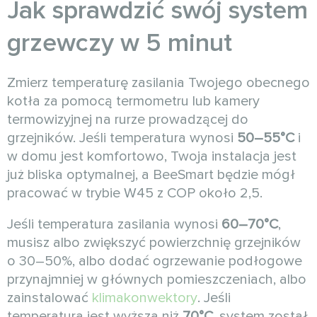
Jak sprawdzić swój system
grzewczy w 5 minut
Zmierz temperaturę zasilania Twojego obecnego
kotła za pomocą termometru lub kamery
termowizyjnej na rurze prowadzącej do
grzejników. Jeśli temperatura wynosi
50–55°C
i
w domu jest komfortowo, Twoja instalacja jest
już bliska optymalnej, a BeeSmart będzie mógł
pracować w trybie W45 z COP około 2,5.
Jeśli temperatura zasilania wynosi
60–70°C
,
musisz albo zwiększyć powierzchnię grzejników
o 30–50%, albo dodać ogrzewanie podłogowe
przynajmniej w głównych pomieszczeniach, albo
zainstalować
klimakonwektory
. Jeśli
temperatura jest wyższa niż
70°C
, system został