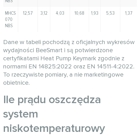
NBS
MHCS
12,57
3,12
4,03
10,68
1,93
5,53
1,37
070
NBS
Dane w tabeli pochodzą z oficjalnych wykresów
wydajności BeeSmart i są potwierdzone
certyfikatami Heat Pump Keymark zgodnie z
normami EN 14825:2022 oraz EN 14511-4:2022.
To rzeczywiste pomiary, a nie marketingowe
obietnice.
Ile prądu oszczędza
system
niskotemperaturowy