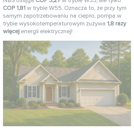
NBS osiąga
COP 3,27
w trybie W35, ale tylko
COP 1,81
w trybie W55. Oznacza to, że przy tym
samym zapotrzebowaniu na ciepło, pompa w
trybie wysokotemperaturowym zużywa
1,8 razy
więcej
energii elektrycznej!