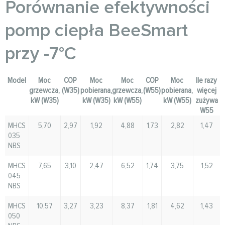
Porównanie efektywności
pomp ciepła BeeSmart
przy -7°C
Model
Moc
COP
Moc
Moc
COP
Moc
Ile razy
grzewcza,
(W35)
pobierana,
grzewcza,
(W55)
pobierana,
więcej
kW (W35)
kW (W35)
kW (W55)
kW (W55)
zużywa
W55
MHCS
5,70
2,97
1,92
4,88
1,73
2,82
1,47
035
NBS
MHCS
7,65
3,10
2,47
6,52
1,74
3,75
1,52
045
NBS
MHCS
10,57
3,27
3,23
8,37
1,81
4,62
1,43
050