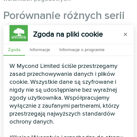
Porównanie różnych serii
pomp ciepła Mycond
Zgoda na pliki cookie
×
Seria
BeeEco
(monoblok) również wykazuje
Zgoda
Informacje
Informacje o programie
wysoką efektywność w trybie
niskotemperaturowym. Maksymalna
W Mycond Limited ściśle przestrzegamy
temperatura zasilania sięga +75°C, praca od
zasad przechowywania danych i plików
-25°C, klasa efektywności energetycznej A+++.
cookie. Wszystkie dane są szyfrowane i
Wyposażona w inwerterową sprężarkę rotacyjną
nigdy nie są udostępniane bez wyraźnej
Highly, wykorzystuje czynnik R32 – idealnie
zgody użytkownika. Współpracujemy
nadaje się do systemów niskotemperaturowych.
wyłącznie z zaufanymi partnerami, którzy
przestrzegają najwyższych standardów
Seria
BeeThermic
z technologią EVI
ochrony danych.
(międzystopniowego wtrysku pary) osiąga
najlepsze parametry przy ekstremalnych