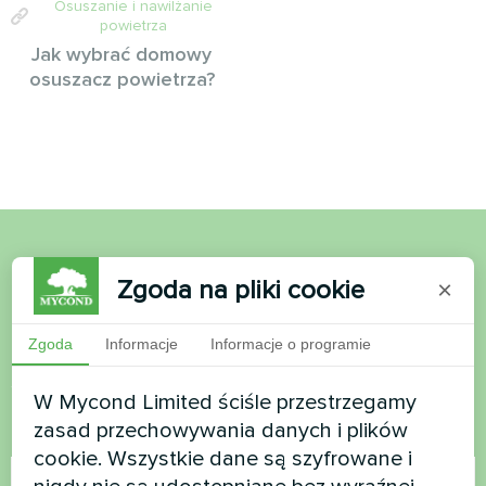
Osuszanie i nawilżanie
powietrza
Jak wybrać domowy
osuszacz powietrza?
Chcesz kupić lub masz
Zgoda na pliki cookie
×
pytania?
Zgoda
Informacje
Informacje o programie
Skontaktuj się z nami, a pomożemy Ci
W Mycond Limited ściśle przestrzegamy
zasad przechowywania danych i plików
Nazwa
cookie. Wszystkie dane są szyfrowane i