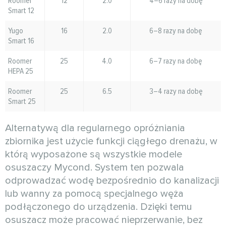
Roomer
12
2.0
4–6 razy na dobę
Smart 12
Yugo
16
2.0
6–8 razy na dobę
Smart 16
Roomer
25
4.0
6–7 razy na dobę
HEPA 25
Roomer
25
6.5
3–4 razy na dobę
Smart 25
Alternatywą dla regularnego opróżniania
zbiornika jest użycie funkcji ciągłego drenażu, w
którą wyposażone są wszystkie modele
osuszaczy Mycond. System ten pozwala
odprowadzać wodę bezpośrednio do kanalizacji
lub wanny za pomocą specjalnego węża
podłączonego do urządzenia. Dzięki temu
osuszacz może pracować nieprzerwanie, bez