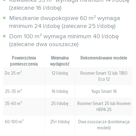
(zalecane 16 l/dobę)
Mieszkanie dwupokojowe 60 m² wymaga
minimum 24 l/dobę (zalecane 25 l/dobę)
Dom 100 m² wymaga minimum 40 l/dobę
(zalecane dwa osuszacze)
Powierzchnia
Minimalna
Rekomendowane modele
pomieszczenia
wydajność
Do 25 m²
12 l/dobę
Roomer Smart 12 lub TIBO
Eco 12
25-35 m²
16 l/dobę
Yugo Smart 16
35-60 m²
25 l/dobę
Roomer Smart 25 lub Roomer
HEPA 25
60-100 m²
25+ l/dobę
Dwa osuszacze (kombinacja
modeli)