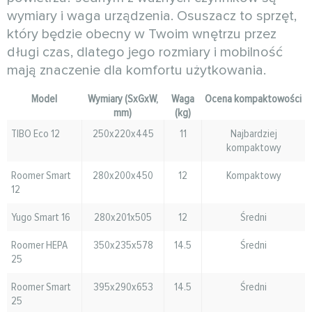
wymiary i waga urządzenia. Osuszacz to sprzęt,
który będzie obecny w Twoim wnętrzu przez
długi czas, dlatego jego rozmiary i mobilność
mają znaczenie dla komfortu użytkowania.
Model
Wymiary (SxGxW,
Waga
Ocena kompaktowości
mm)
(kg)
TIBO Eco 12
250x220x445
11
Najbardziej
kompaktowy
Roomer Smart
280x200x450
12
Kompaktowy
12
Yugo Smart 16
280x201x505
12
Średni
Roomer HEPA
350x235x578
14.5
Średni
25
Roomer Smart
395x290x653
14.5
Średni
25