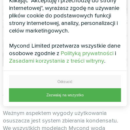
Klikając "Akceptuję i przechodzę do strony
internetowej", wyrażasz zgodę na używanie
plików cookie do podstawowych funkcji
strony internetowej, analizy, personalizacji i
celów marketingowych.
Mycond Limited przetwarza wszystkie dane
osobowe zgodnie z
Polityką prywatności
i
Zasadami korzystania z treści witryny
.
Pojemność zbiornika na
Odrzucić
wodę i ciągły drenaż
Zezwalaj na wszystko
Ważnym aspektem wygody użytkowania
osuszacza jest system zbierania kondensatu.
We wszystkich modelach Mycond woda