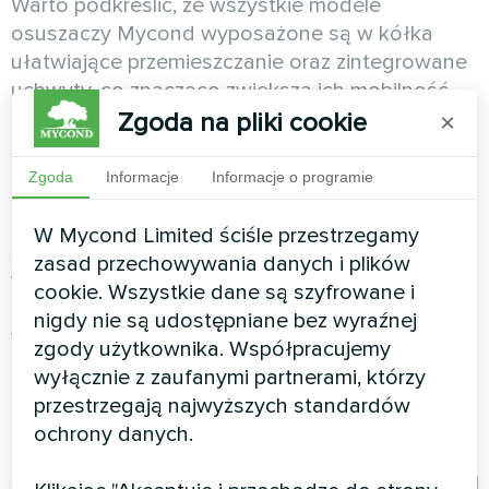
Warto podkreślić, że wszystkie modele
osuszaczy Mycond wyposażone są w kółka
ułatwiające przemieszczanie oraz zintegrowane
uchwyty, co znacząco zwiększa ich mobilność.
Pozwala to bez wysiłku przenosić urządzenie z
Zgoda na pliki cookie
×
pomieszczenia do pomieszczenia lub odstawić
na przechowanie, gdy nie jest potrzebne.
Zgoda
Informacje
Informacje o programie
Bardziej wydajne modele, takie jak Roomer
W Mycond Limited ściśle przestrzegamy
Smart 25 i Roomer HEPA 25, naturalnie mają
zasad przechowywania danych i plików
większe wymiary ze względu na konieczność
cookie. Wszystkie dane są szyfrowane i
pomieszczenia mocniejszych kompresorów i
nigdy nie są udostępniane bez wyraźnej
większych zbiorników na wodę. Mimo to
zgody użytkownika. Współpracujemy
zaprojektowano je ergonomicznie, aby nie
wyłącznie z zaufanymi partnerami, którzy
zajmowały zbyt dużo miejsca w porównaniu z
przestrzegają najwyższych standardów
urządzeniami o podobnej mocy.
ochrony danych.