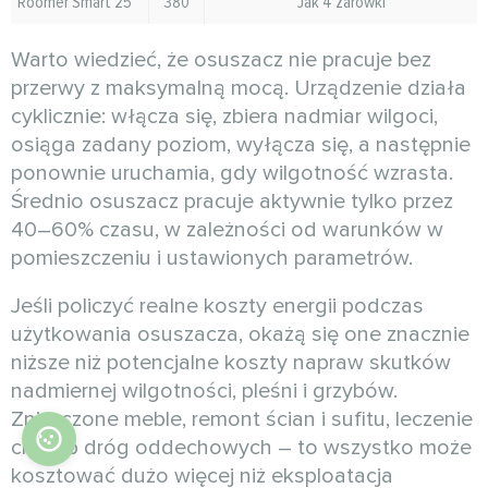
Roomer Smart 25
380
Jak 4 żarówki
Warto wiedzieć, że osuszacz nie pracuje bez
przerwy z maksymalną mocą. Urządzenie działa
cyklicznie: włącza się, zbiera nadmiar wilgoci,
osiąga zadany poziom, wyłącza się, a następnie
ponownie uruchamia, gdy wilgotność wzrasta.
Średnio osuszacz pracuje aktywnie tylko przez
40–60% czasu, w zależności od warunków w
pomieszczeniu i ustawionych parametrów.
Jeśli policzyć realne koszty energii podczas
użytkowania osuszacza, okażą się one znacznie
niższe niż potencjalne koszty napraw skutków
nadmiernej wilgotności, pleśni i grzybów.
Zniszczone meble, remont ścian i sufitu, leczenie
chorób dróg oddechowych – to wszystko może
kosztować dużo więcej niż eksploatacja