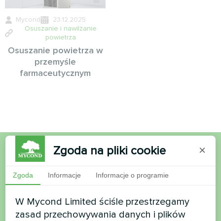
Mycond
23.12.2025
Osuszanie i nawilżanie
powietrza
Osuszanie powietrza w
przemyśle
farmaceutycznym
Zgoda na pliki cookie
×
Chcesz kupić lub masz
Zgoda
Informacje
Informacje o programie
pytania?
W Mycond Limited ściśle przestrzegamy
Skontaktuj się z nami, a pomożemy Ci
zasad przechowywania danych i plików