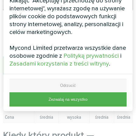
Klikając "Akceptuję i przechodzę do strony
internetowej", wyrażasz zgodę na używanie
plików cookie do podstawowych funkcji
strony internetowej, analizy, personalizacji i
Porównanie urządzeń według
celów marketingowych.
parametrów
Mycond Limited przetwarza wszystkie dane
Parametr
Mycond
Dantherm
Trotec
Fral
osobowe zgodnie z
Polityką prywatności
i
Typ
HVAC /
przemysłowe
komercja /
handel
Zasadami korzystania z treści witryny
.
zastosowania
integracja
/ baseny
logistyka
/ usługi
Skuteczność
średnia–
wysoka
średnia
średnia
Odrzucić
wysoka
Przepływ
średni–
wysoki
średni
średni
Zezwalaj na wszystko
powietrza
wysoki
Cena
średnia
wysoka
średnia
średnia
Kiedy który produkt —