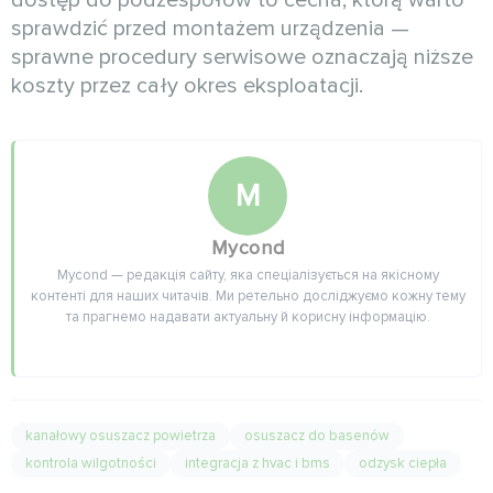
sprawdzić przed montażem urządzenia —
sprawne procedury serwisowe oznaczają niższe
koszty przez cały okres eksploatacji.
M
Mycond
Mycond — редакція сайту, яка спеціалізується на якісному
контенті для наших читачів. Ми ретельно досліджуємо кожну тему
та прагнемо надавати актуальну й корисну інформацію.
kanałowy osuszacz powietrza
osuszacz do basenów
kontrola wilgotności
integracja z hvac i bms
odzysk ciepła