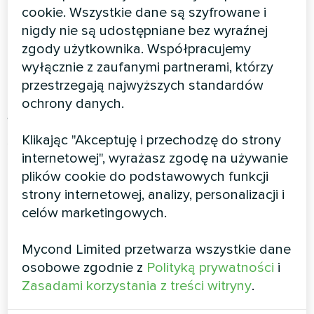
cookie. Wszystkie dane są szyfrowane i
dostosować wydajność do potrzeb. To
nigdy nie są udostępniane bez wyraźnej
przekłada się na oszczędności energii i idealny
zgody użytkownika. Współpracujemy
komfort w każdej strefie.
wyłącznie z zaufanymi partnerami, którzy
Praktyczne rozwiązania
przestrzegają najwyższych standardów
ochrony danych.
Wyobraź sobie apartament z otwartą kuchnią i
Klikając "Akceptuję i przechodzę do strony
salonem. Tradycyjne klimatyzatory wymagałyby
internetowej", wyrażasz zgodę na używanie
kilku jednostek wewnętrznych.
Klimakonwektor
plików cookie do podstawowych funkcji
MCFC
może obsłużyć całą przestrzeń,
strony internetowej, analizy, personalizacji i
pozostając całkowicie ukryty w suficie
celów marketingowych.
podwieszanym.
Przykłady realizacji w
Mycond Limited przetwarza wszystkie dane
osobowe zgodnie z
Polityką prywatności
i
mieszkaniach i obiektach
Zasadami korzystania z treści witryny
.