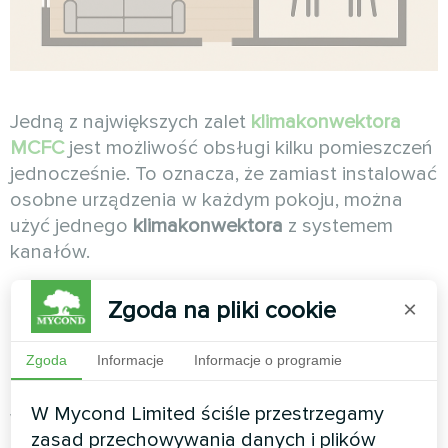
Jedną z największych zalet
klimakonwektora
MCFC
jest możliwość obsługi kilku pomieszczeń
jednocześnie. To oznacza, że zamiast instalować
osobne urządzenia w każdym pokoju, można
użyć jednego
klimakonwektora
z systemem
kanałów.
Inteligentne zarządzanie
Zgoda na pliki cookie
×
temperaturą
Zgoda
Informacje
Informacje o programie
Dzięki możliwości sterowania prędkością
W Mycond Limited ściśle przestrzegamy
wentylatora od 10% do 100% (w wersji z silnikiem
zasad przechowywania danych i plików
DC) sygnałem 0-10V, można precyzyjnie