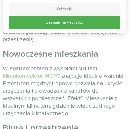
komercyjnych
Odrzucić
Historia realizacji
klimakonwektorów MCFC
to
Zezwalaj na wszystko
opowieści o udanych projektach, gdzie
technologia służy ludziom, nie dominując nad
przestrzenią.
Nowoczesne mieszkania
W apartamentach z wysokimi sufitami
klimakonwektor MCFC
znajduje idealne warunki.
Przestrzeń międzystropowa pozwala na ukrycie
urządzenia i prowadzenie kanałów do
wszystkich pomieszczeń. Efekt? Mieszkanie z
idealnym klimatem, gdzie nie widać żadnego
urządzenia klimatycznego.
Biura i przestrzenie