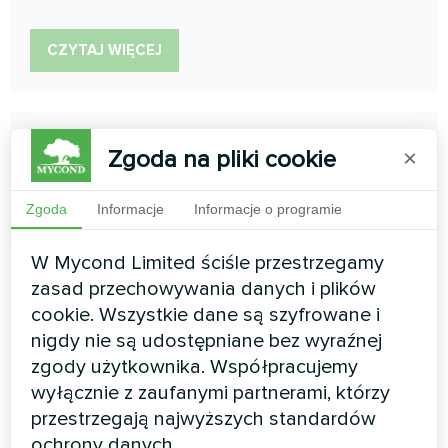
CZYTAJ WIĘCEJ
Zgoda na pliki cookie
×
Zgoda
Informacje
Informacje o programie
W Mycond Limited ściśle przestrzegamy
System wentylacji BreezMe
zasad przechowywania danych i plików
serii HP
cookie. Wszystkie dane są szyfrowane i
nigdy nie są udostępniane bez wyraźnej
Mycond BreezMe HP z wbudowaną pompą ciepła to
zgody użytkownika. Współpracujemy
fabrycznie przygotowane urządzenie z odwracalnym
wyłącznie z zaufanymi partnerami, którzy
systemem pompy ciepła. Odpowiednia konfiguracja
obrotowego wymiennika ciepła w połączeniu z pompą
przestrzegają najwyższych standardów
ciepła tworzy zoptymalizowany system odzysku ciepła,
ochrony danych.