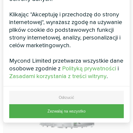
zapewniając optymalną wydajność zarówno w funkcji
grzania, jak i chłodzenia. W skład wyposażenia wchodzą
Klikając "Akceptuję i przechodzę do strony
również silniki EC, filtry Mini-Pleat lub kieszeniowe oraz
zintegrowany system automatyki Plug&Play.
internetowej", wyrażasz zgodę na używanie
plików cookie do podstawowych funkcji
Natężenie przepływu powietrza:
1200 ... 7500
strony internetowej, analizy, personalizacji i
m3/h
celów marketingowych.
CZYTAJ WIĘCEJ
Mycond Limited przetwarza wszystkie dane
osobowe zgodnie z
Polityką prywatności
i
Zasadami korzystania z treści witryny
.
Odrzucić
Zezwalaj na wszystko