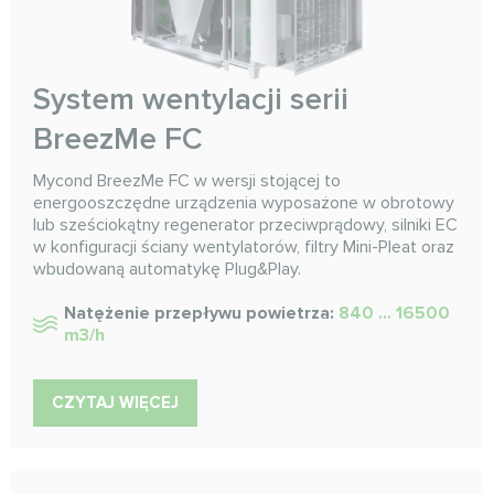
System wentylacji serii
BreezMe FC
Mycond BreezMe FC w wersji stojącej to
energooszczędne urządzenia wyposażone w obrotowy
lub sześciokątny regenerator przeciwprądowy, silniki EC
w konfiguracji ściany wentylatorów, filtry Mini-Pleat oraz
wbudowaną automatykę Plug&Play.
Natężenie przepływu powietrza:
840 ... 16500
m3/h
CZYTAJ WIĘCEJ