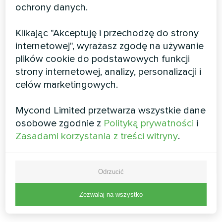
ochrony danych.
ogrzewania podłogowego
Mycond New Touch
Klikając "Akceptuję i przechodzę do strony
internetowej", wyrażasz zgodę na używanie
Elegancki design będzie pasował do nowoczesnych
plików cookie do podstawowych funkcji
wnętrz. Dzięki kontrastowemu wyświetlaczowi można
łatwo ustawić własny klimat zarówno w dzień, jak i w
strony internetowej, analizy, personalizacji i
nocy. Ten termostat steruje wodnym lub elektrycznym
celów marketingowych.
ogrzewaniem podłogowym. Tryb programowalny
pozwala zaoszczędzić koszty dzięki regulowanym
ustawieniom temperatury dla każdego przedziału
Mycond Limited przetwarza wszystkie dane
czasowego
osobowe zgodnie z
Polityką prywatności
i
Zasadami korzystania z treści witryny
.
CZYTAJ WIĘCEJ
Odrzucić
Zezwalaj na wszystko