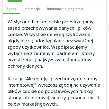
Wydajność grzewcza:
0.96 ... 3.78 kW
Zgoda
Informacje
Informacje o programie
CZYTAJ WIĘCEJ
W Mycond Limited ściśle przestrzegamy
zasad przechowywania danych i plików
cookie. Wszystkie dane są szyfrowane i
nigdy nie są udostępniane bez wyraźnej
zgody użytkownika. Współpracujemy
wyłącznie z zaufanymi partnerami, którzy
przestrzegają najwyższych standardów
ochrony danych.
Klikając "Akceptuję i przechodzę do strony
Klimakonwektor podłogowy
internetowej", wyrażasz zgodę na używanie
plików cookie do podstawowych funkcji
seria MCFF
strony internetowej, analizy, personalizacji i
Klimakonwektory MCFF są eleganckimi elementami
celów marketingowych.
dekoracyjnymi, a jednocześnie urządzeniami grzewczo-