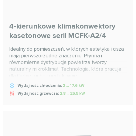
4-kierunkowe klimakonwektory
kasetonowe serii MCFK-A2/4
Idealny do pomieszczeń, w których estetyka i cisza
mają pierwszorzędne znaczenie. Płynna i
równomierna dystrybucja powietrza tworzy
naturalny mikroklimat. Technologia, która pracuje
dla Ciebie, cicho i perfekcyjnie.
Wydajność chłodzenia:
2 ... 17.6 kW
Wydajność grzewcza:
2.8 ... 25,5 kW