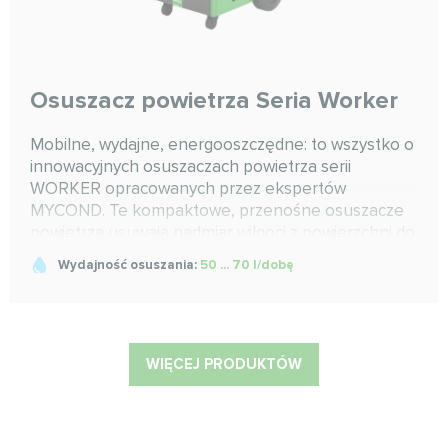
Osuszacz powietrza Seria Worker
Mobilne, wydajne, energooszczędne: to wszystko o
innowacyjnych osuszaczach powietrza serii
WORKER opracowanych przez ekspertów
MYCOND. Te kompaktowe, przenośne osuszacze
powietrza usuwają nadmiar wilgoci z powierzchni do
250 m2, oferując jednocześnie niskie zużycie
Wydajność osuszania:
50 ... 70 l/dobę
energii. Osuszacze te mogą być stosowane w
budownictwie, np. do osuszania tynku,
szpachlowania lub jastrychu, a także do osuszania
produktów drewnianych lub gipsowych lub
utrzymywania wilgotności w magazynach i
WIĘCEJ PRODUKTÓW
zakładach produkcyjnych