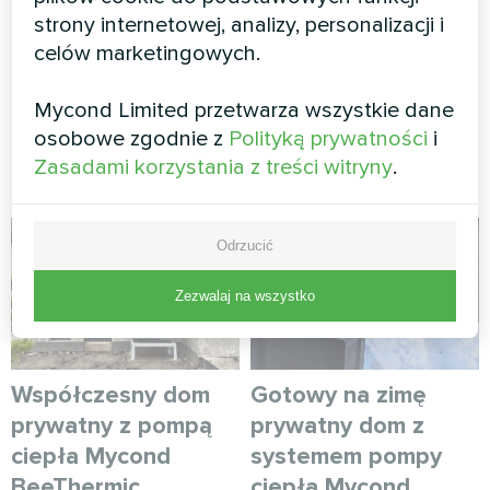
strony internetowej, analizy, personalizacji i
WIĘCEJ WPISÓW NA BLOGU
celów marketingowych.
Mycond Limited przetwarza wszystkie dane
osobowe zgodnie z
Polityką prywatności
i
Rozwiązania Myсond
Zasadami korzystania z treści witryny
.
Odrzucić
Zezwalaj na wszystko
Współczesny dom
Gotowy na zimę
prywatny z pompą
prywatny dom z
ciepła Mycond
systemem pompy
BeeThermic
ciepła Mycond