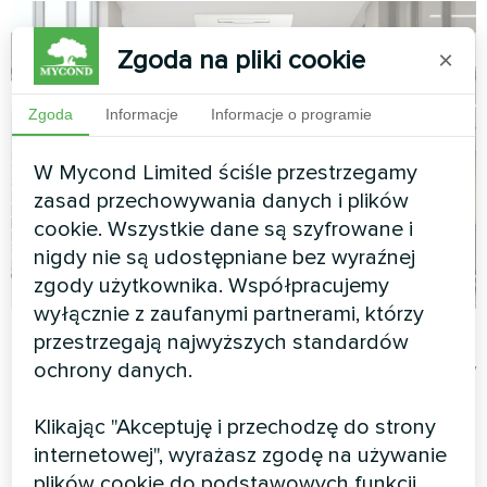
Zgoda na pliki cookie
×
Zgoda
Informacje
Informacje o programie
W Mycond Limited ściśle przestrzegamy
zasad przechowywania danych i plików
cookie. Wszystkie dane są szyfrowane i
nigdy nie są udostępniane bez wyraźnej
zgody użytkownika. Współpracujemy
wyłącznie z zaufanymi partnerami, którzy
Mycond
29.04.2026
Systemy klimatyzacji
przestrzegają najwyższych standardów
Klimakonwektor kasetonowy czy kanałowy
ochrony danych.
– porównanie oraz jakie marki wybrać dla
Klikając "Akceptuję i przechodzę do strony
biura i usług
internetowej", wyrażasz zgodę na używanie
plików cookie do podstawowych funkcji