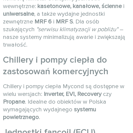
wewnętrzne:
kasetonowe, kanałowe, ścienne
i
uniwersalne
, a także wydajne jednostki
zewnętrzne
MRF 6
i
MRF S
. Dla osób
szukających
"serwisu klimatyzacji w pobliżu"
–
nasze systemy minimalizują awarie i zwiększają
trwałość.
Chillery i pompy ciepła do
zastosowań komercyjnych
Chillery i pompy ciepła Mycond są dostępne w
wielu wersjach:
Inverter, EVI, Recovery
czy
Propane
. Idealne do obiektów w Polska
wymagających wydajnego
systemu
powietrznego
.
Jednostki fancoil (FCU)